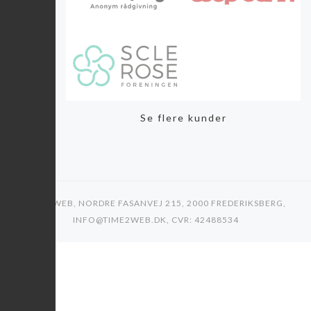
Se flere kunder
TIME2WEB, NORDRE FASANVEJ 215, 2000 FREDERIKSBERG,
INFO@TIME2WEB.DK, CVR: 42488534